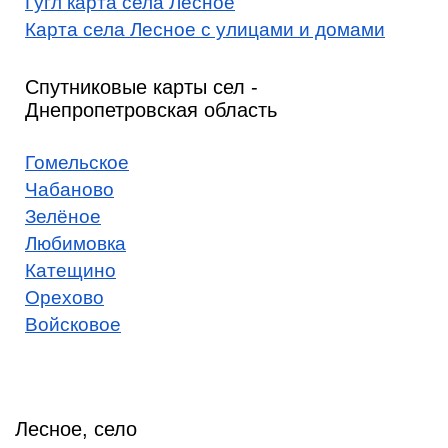
Гугл карта села Лесное
Карта села Лесное с улицами и домами
Спутниковые карты сел -
Днепропетровская область
Гомельское
Чабаново
Зелёное
Любимовка
Катещино
Орехово
Войсковое
Лесное, село