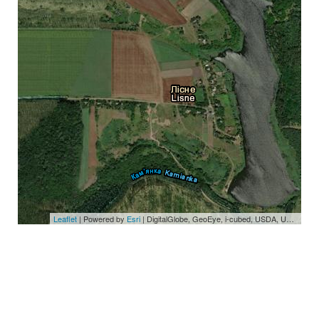
Leaflet
| Powered by
Esri
|
DigitalGlobe, GeoEye, i-cubed, USDA, USGS, AEX, Getmapping, Aerogrid, IGN, IGP, swisstopo, and the GIS User Community