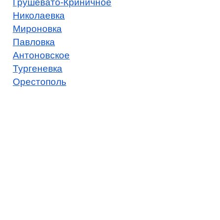
Грушевато-Криничное
Николаевка
Мироновка
Павловка
Антоновское
Тургеневка
Орестополь