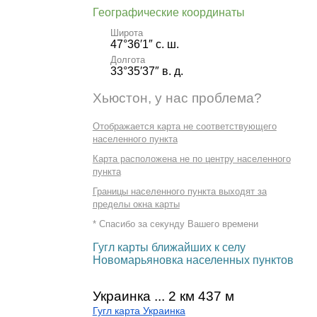
Географические координаты
Широта
47°36′1″ с. ш.
Долгота
33°35′37″ в. д.
Хьюстон, у нас проблема?
Отображается карта не соответствующего
населенного пункта
Карта расположена не по центру населенного
пункта
Границы населенного пункта выходят за
пределы окна карты
* Спасибо за секунду Вашего времени
Гугл карты ближайших к селу
Новомарьяновка населенных пунктов
Украинка ... 2 км 437 м
Гугл карта Украинка