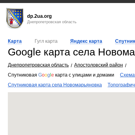
dp.2ua.org
Днепропетровская область
Карта
Гугл карта
Яндекс карта
Спутник
Google карта села Новома
Днепропетровская область
Апостоловский район
Спутниковая
G
o
o
g
l
e
карта с улицами и домами
Схемат
Спутниковая карта села Новомарьяновка
Топографиче