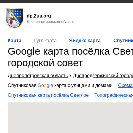
dp.2ua.org
Днепропетровская область
Карта
Гугл карта
Яндекс карта
Спутник
Google карта посёлка Све
городской совет
Днепропетровская область
Днепродзержинский городс
Спутниковая
G
o
o
g
l
e
карта с улицами и домами
Схемат
Спутниковая карта посёлка Светлое
Топографическая 