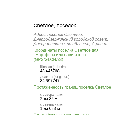
Светлое, посёлок
Адрес: посёлок Светлое,
Днепродзержинский городской совет,
Днепропетровская область, Украина
Координаты посёлка Светлое для
смартфона или навигатора
(GPS/GLONAS)
Широта (latitude)
48.445768
Долгота (longitude)
34.697747
Протяженность границ посёлка Светлое
с севера на юг
2 км 85 м
с севера на юг
1 км 688 м
Географические координаты