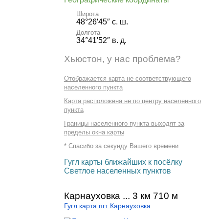
Широта
48°26′45″ с. ш.
Долгота
34°41′52″ в. д.
Хьюстон, у нас проблема?
Отображается карта не соответствующего
населенного пункта
Карта расположена не по центру населенного
пункта
Границы населенного пункта выходят за
пределы окна карты
* Спасибо за секунду Вашего времени
Гугл карты ближайших к посёлку
Светлое населенных пунктов
Карнауховка ... 3 км 710 м
Гугл карта пгт Карнауховка